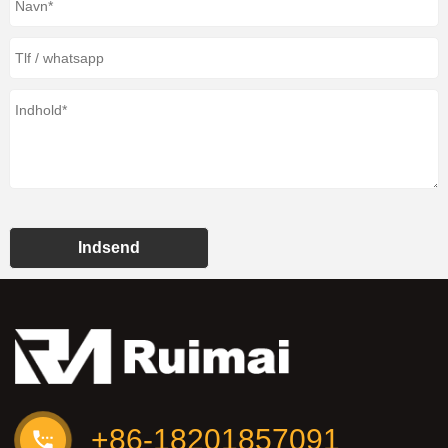
Indsend
+86-18201857091